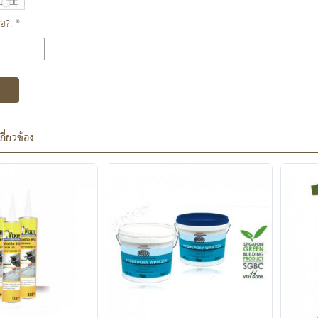
ือ?: *
เกี่ยวข้อง