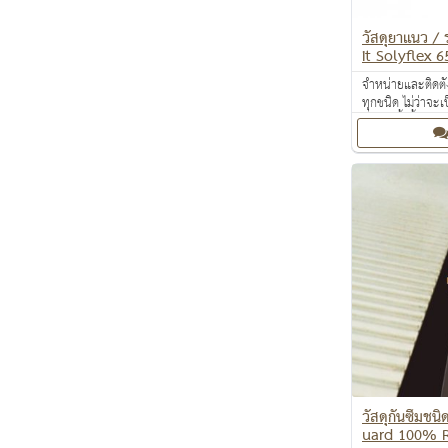
วัสดุยาแนว / 
it Solyflex 6
จำหน่ายและติดตั
ทุกชนิด ไม่ว่าจ
งานติดตั้งพื้น ง
ปกป้องพื้นผิว ง
ร้อน
วัสดุกันซึมชนิ
uard 100% 