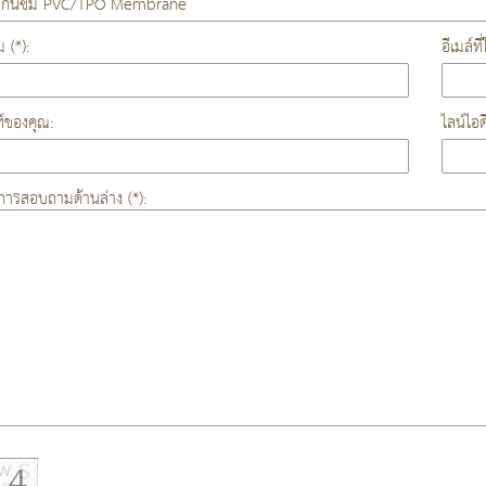
ม (*):
อีเมล์ท
์ของคุณ:
ไลน์ไอ
องการสอบถามด้านล่าง (*):