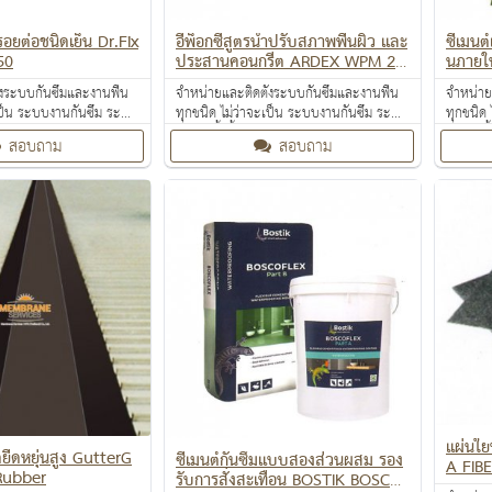
รอยต่อชนิดเย็น Dr.Fix
อีพ็อกซี่สูตรน้ำปรับสภาพพื้นผิว และ
ซีเมนต
50
ประสานคอนกรีต ARDEX WPM 25
นภายใน
6
้งระบบกันซึมและงานพื้น
จำหน่ายและติดตั้งระบบกันซึมและงานพื้น
จำหน่าย
ะเป็น ระบบงานกันซึม ระบบ
ทุกชนิด ไม่ว่าจะเป็น ระบบงานกันซึม ระบบ
ทุกชนิด
านป้องกันไฟลาม งานเคลือบ
งานติดตั้งพื้น งานป้องกันไฟลาม งานเคลือบ
งานติดตั
สอบถาม
สอบถาม
านเคลือบสารสะท้อนความ
ปกป้องพื้นผิว งานเคลือบสารสะท้อนความ
ปกป้องพ
ร้อน
ร้อน
แผ่นใย
ดยืดหยุ่นสูง GutterG
ซีเมนต์กันซึมแบบสองส่วนผสม รอง
A FIBE
Rubber
รับการสั่งสะเทือน BOSTIK BOSCO