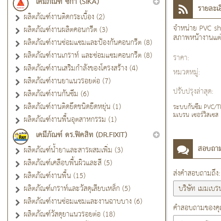
เคมีภัณฑ์ ซิก้า (SIKA)
รายละเอ
ผลิตภัณฑ์งานติดกระเบื้อง (2)
จำหน่าย PVC sh
ผลิตภัณฑ์งานผลิตคอนกรีต (3)
สภาพหน้างานแต่
ผลิตภัณฑ์งานซ่อมแซมและป้องกันคอนกรีต (8)
ผลิตภัณฑ์งานเกราท์ และซ่อมแซมคอนกรีต (8)
ราคา:
ผลิตภัณฑ์งานเสริมกำลังของโครงสร้าง (4)
หมวดหมู่:
ผลิตภัณฑ์งานยาแนวรอยต่อ (7)
ปรับปรุงล่าสุด:
ผลิตภัณฑ์งานกันซึม (6)
ผลิตภัณฑ์งานติดยึดชนิดยืดหยุ่น (1)
ระบบกันซึม PVC/TPO
มเบรน เซอร์วิสเซส
ผลิตภัณฑ์งานพื้นอุตสาหกรรม (1)
เคมีภัณฑ์ ดร.ฟิคสิท (DR.FIXIT)
สอบถา
ผลิตภัณฑ์น้ำยาและสารผสมเพิ่ม (3)
ผลิตภัณฑ์เคลือบพื้นผิวและสี (5)
ส่งคำสอบถามถึง:
ผลิตภัณฑ์งานพื้น (15)
ผลิตภัณฑ์เกราท์และวัสดุเสียบเหล็ก (5)
ผลิตภัณฑ์งานซ่อมแซมและงานฉาบบาง (6)
คำสอบถามของคุณ
ผลิตภัณฑ์วัสดุยาแนวรอยต่อ (18)