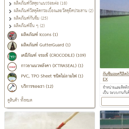
ผลิตภัณฑ์วัสดุยาแนวรอยต่อ (18)
ผลิตภัณฑ์วัสดุติดกระเบื้องและวัสดุยึดประสาน (2)
ผลิตภัณฑ์กันซึม (25)
ผลิตภัณฑ์อื่น ๆ (2)
ผลิตภัณฑ์ Iccons (1)
ผลิตภัณฑ์ GutterGuard (1)
เคมีภัณฑ์ จระเข้ (CROCODILE) (109)
กาวยาแนวหลังคา (X'TRASEAL) (1)
กันซึมอะครีลิ
PVC, TPO Sheet ชนิดไม่ลามไฟ (1)
EX
บริการของเรา (12)
จำหน่ายและติดตั้ง
เป็น ระบบงานกันซ
งานเคลือบปกป้องพ
ดูสินค้า ทั้งหมด