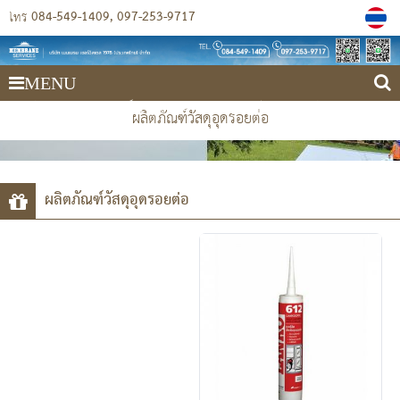
084-549-1409
097-253-9717
โทร
MENU
บริษัท เมมเบรน เซอร์วิสเซส 1978 (ประเทศไทย) จำกัด
ผลิตภัณฑ์วัสดุอุดรอยต่อ
ผลิตภัณฑ์วัสดุอุดรอยต่อ