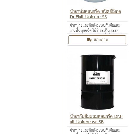
น้ำยาบ่มคอนกรีต ชนิดซิลิเกต
Dr.Fixit Unicure SS
จำหน่ายและติดตั้งระบบกันซึมและ
งานพื้นทุกชนิด ไม่ว่าจะเป็น ระบบ
งานกันซึม ระบบงานติดตั้งพื้น งาน
สอบถาม
ป้องกันไฟลาม งานเคลือบปกป้องพื้น
ผิว งานเคลือบสารสะท้อนความร้อน
น้ำยากันซึมผสมคอนกรีต Dr.Fi
xit Unirerease SB
จำหน่ายและติดตั้งระบบกันซึมและ