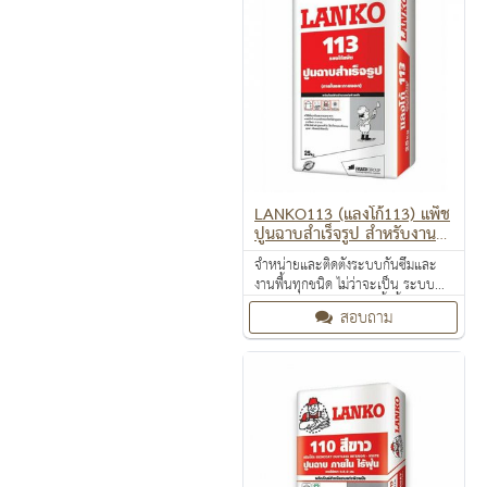
LANKO113 (แลงโก้113) แพ็ช
ปูนฉาบสำเร็จรูป สำหรับงานฉ
าบปรับแต่ง ซ่อมแซมผิวผนังห
จำหน่ายและติดตั้งระบบกันซึมและ
รือฝ้าภายในและภายนอก
งานพื้นทุกชนิด ไม่ว่าจะเป็น ระบบ
งานกันซึม ระบบงานติดตั้งพื้น งาน
สอบถาม
ป้องกันไฟลาม งานเคลือบปกป้องพื้น
ผิว งานเคลือบสารสะท้อนความร้อน