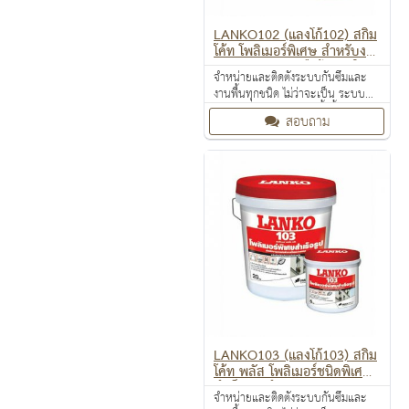
LANKO102 (แลงโก้102) สกิม
โค้ท โพลิเมอร์พิเศษ สำหรับงา
นฉาบบาง ผนังหรือฝ้าภายใน
จำหน่ายและติดตั้งระบบกันซึมและ
งานพื้นทุกชนิด ไม่ว่าจะเป็น ระบบ
งานกันซึม ระบบงานติดตั้งพื้น งาน
สอบถาม
ป้องกันไฟลาม งานเคลือบปกป้องพื้น
ผิว งานเคลือบสารสะท้อนความร้อน
LANKO103 (แลงโก้103) สกิม
โค้ท พลัส โพลิเมอร์ชนิดพิเศษ
สำเร็จรูป สำหรับงานฉาบบาง
จำหน่ายและติดตั้งระบบกันซึมและ
ผนังหรือฝ้า ภายในและภายนอก