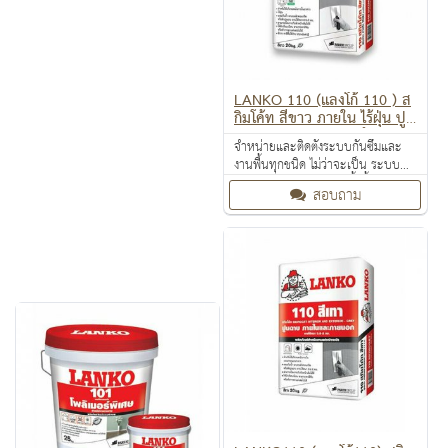
LANKO 110 (แลงโก้ 110 ) ส
กิมโค้ท สีขาว ภายใน ไร้ฝุ่น ปูน
ฉาบแต่งผิวชนิดบาง สำหรับงา
จำหน่ายและติดตั้งระบบกันซึมและ
นผนังหรือฝ้า
งานพื้นทุกชนิด ไม่ว่าจะเป็น ระบบ
งานกันซึม ระบบงานติดตั้งพื้น งาน
สอบถาม
ป้องกันไฟลาม งานเคลือบปกป้องพื้น
ผิว งานเคลือบสารสะท้อนความร้อน