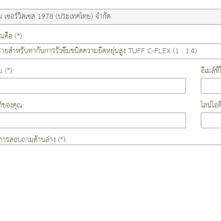
คือ (*):
ม (*):
อีเมล์ท
์ของคุณ:
ไลน์ไอ
องการสอบถามด้านล่าง (*):