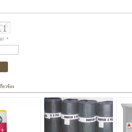
ือ?: *
เกี่ยวข้อง