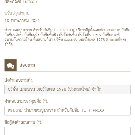
ผลิตภัณฑ์ Tuffcon
ปรับปรุงล่าสุด:
10 พฤษภาคม 2021
น้ำยาผสมปูนทราย สำหรับกันซึม TUFF PROOF บริการติดตั้งและซ่อมแซมระบบกันซึม
กันซึมหลังคา กันซึมผนัง กันซึมพื้นผิว กันซึมกันชื้น กันซึมพื้นอาคาร กันซึมดาดฟ้า
ฉนวนกันความร้อน พื้นสนามกีฬา บริษัท เมมเบรน เซอร์วิสเซส 1978 (ประเทศไทย)
จำกัด
สอบถาม
ส่งคำสอบถามถึง:
คำสอบถามของคุณคือ (*):
ชื่อผู้ส่งคำสอบถาม (*):