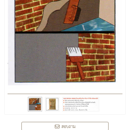
สอบถาม